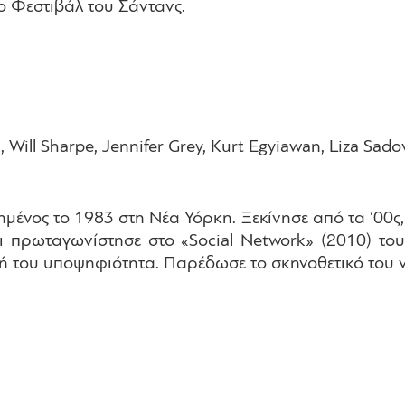
ο Φεστιβάλ του Σάντανς.
, Will Sharpe, Jennifer Grey, Kurt Egyiawan, Liza Sado
μένος το 1983 στη Νέα Υόρκη. Ξεκίνησε από τα ‘00ς,
αι πρωταγωνίστησε στο «Social Network» (2010) του
ή του υποψηφιότητα. Παρέδωσε το σκηνοθετικό του ν