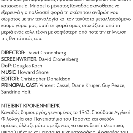
κατασκοπεία. Μπορεί ο μέγιστος Καναδός σκηνοθέτης να
εξερευνά για πολλοστή φορά τη σχέση του ανθρώπινου
σώματος με την τεχνολογία και τον ταχύτατα μεταλλασσόμενο
κόσμο γύρω μας, αυτή τη φορά όμως στοχάζεται από τη
μεριά ενός καλλιτέχνη με σαφέστερη από ποτέ την επίγνωση
της θνητότητάς του.
DIRECTOR
: David Cronenberg
SCREENWRITER
: David Cronenberg
DoP
: Douglas Koch
MUSIC
: Howard Shore
EDITOR
: Christopher Donaldson
PRINCIPAL CAST
: Vincent Cassel, Diane Kruger, Guy Peace,
Sandrine Holt
ΝΤΕΪΒΙΝΤ ΚΡΟΝΕΝΜΠΕΡΚ
Καναδός δημιουργός, γεννημένος το 1943. Σπούδασε Αγγλική
Φιλολογία στο Πανεπιστήμιο του Τορόντο και σχεδόν
αμέσως άλλαξε ρότα αρχίζοντας να σκηνοθετεί τηλεοπτικά,
μικρού μήκους και, σύντομα, κινηματογράφο. Αρχιερέας του