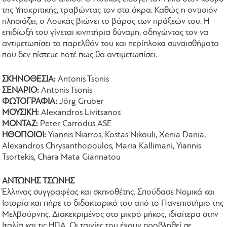
της Υποκριτικής, τραβώντας τον στα άκρα. Καθώς η οντισιόν
πλησιάζει, ο Λουκάς βιώνει το βάρος των πράξεών του. Η
επιδίωξή του γίνεται κινητήρια δύναμη, οδηγώντας τον να
αντιμετωπίσει το παρελθόν του και περίπλοκα συναισθήματα
που δεν πίστευε ποτέ πως θα αντιμετωπίσει.
ΣΚΗΝΟΘΕΣΙΑ:
Antonis Tsonis
ΣΕΝΑΡΙΟ:
Antonis Tsonis
ΦΩΤΟΓΡΑΦΙΑ:
Jörg Gruber
ΜΟΥΣΙΚΗ:
Alexandros Livitsanos
ΜΟΝΤΑΖ:
Peter Carrodus ASE
ΗΘΟΠΟΙΟΙ:
Yiannis Niarros, Kostas Nikouli, Xenia Dania,
Alexandros Chrysanthopoulos, Maria Kallimani, Yiannis
Tsortekis, Chara Mata Giannatou
ΑΝΤΩΝΗΣ ΤΣΩΝΗΣ
Έλληνας συγγραφέας και σκηνοθέτης. Σπούδασε Νομικά και
Ιστορία και πήρε το διδακτορικό του από το Πανεπιστήμιο της
Μελβούρνης. Διακεκριμένος στο μικρό μήκος, ιδιαίτερα στην
Ιταλία και τις ΗΠΑ. Οι ταινίες του έχουν προβληθεί σε