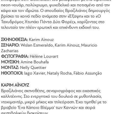
neon-νουάρ, πολύχρωμο, ψυχεδελικό και ποτισμένο από την
κάψα και τον ιδρώτα. Ο σπουδαίος Βραζιλιάνος δημιουργός
βρίσκει το κοινό πεδίο ανάμεσα στην «Έξαψη» και το «Ο
Ταχυδρόμος Χτυπάει Πάντα Δύο Φορές», χαρίζοντας στο
τελευταίο την πλέον ερωτική και επικίνδυνη εκδοχή του.
ΣΚΗΝΟΘΕΣΙΑ:
Karim Aïnouz
ΣΕΝΑΡΙΟ:
Wislan Esmeraldo, Karim Aïnouz, Mauricio
Zacharias
ΦΩΤΟΓΡΑΦΙΑ:
Hélène Louvart
ΜΟΥΣΙΚΗ:
Amine Bouhafa
ΜΟΝΤΑΖ:
Nelly Quettier
ΗΘΟΠΟΙΟΙ:
Iago Xavier, Nataly Rocha, Fábio Assunção
ΚΑΡΙΜ ΑΪΝΟΥΖ
Βραζιλιάνος σκηνοθέτης, σεναριογράφος και εικαστικός
καλλιτέχνης. Στο ενεργητικό του δουλειά σε μυθοπλασία,
ντοκιμαντέρ, μικρό μήκος και τηλεόραση. Έχει τιμηθεί με το
βραβείο ‘Ένα Κάποιο Βλέμμα’ των Καννών και σειρά
φεστιβαλικών διακρίσεων.