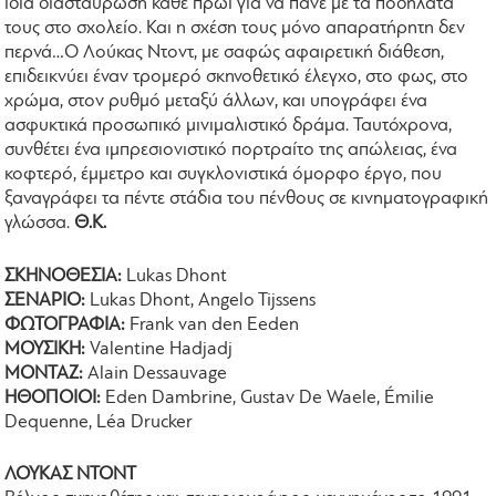
ίδια διασταύρωση κάθε πρωί για να πάνε με τα ποδήλατά
τους στο σχολείο. Και η σχέση τους μόνο απαρατήρητη δεν
περνά…O Λούκας Ντοντ, με σαφώς αφαιρετική διάθεση,
επιδεικνύει έναν τρομερό σκηνοθετικό έλεγχο, στο φως, στο
χρώμα, στον ρυθμό μεταξύ άλλων, και υπογράφει ένα
ασφυκτικά προσωπικό μινιμαλιστικό δράμα. Ταυτόχρονα,
συνθέτει ένα ιμπρεσιονιστικό πορτραίτο της απώλειας, ένα
κοφτερό, έμμετρο και συγκλονιστικά όμορφο έργο, που
ξαναγράφει τα πέντε στάδια του πένθους σε κινηματογραφική
γλώσσα.
Θ.Κ.
ΣΚΗΝΟΘΕΣΙΑ:
Lukas Dhont
ΣΕΝΑΡΙΟ:
Lukas Dhont, Angelo Tijssens
ΦΩΤΟΓΡΑΦΙΑ:
Frank van den Eeden
ΜΟΥΣΙΚΗ:
Valentine Hadjadj
ΜΟΝΤΑΖ:
Alain Dessauvage
ΗΘΟΠΟΙΟΙ:
Eden Dambrine, Gustav De Waele, Émilie
Dequenne, Léa Drucker
ΛΟΥΚΑΣ ΝΤΟΝΤ