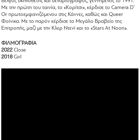
Βέλγος σκηνοθέτης και σεναριογράφος, γεννημένος το 1991.
Με την πρώτη του ταινία, το «Κορίτσι», κέρδισε το Camera D’
Or πρωτοεμφανιζόμενου στις Κάννες, καθώς και Queer
Φοίνικα. Με το παρόν κέρδισε το Μεγάλο Βραβείο της
Επιτροπής, μαζί με την Κλερ Ντενί και το «Stars At Noon».
ΦΙΛΜΟΓΡΑΦΙΑ
2022
Close
2018
Girl