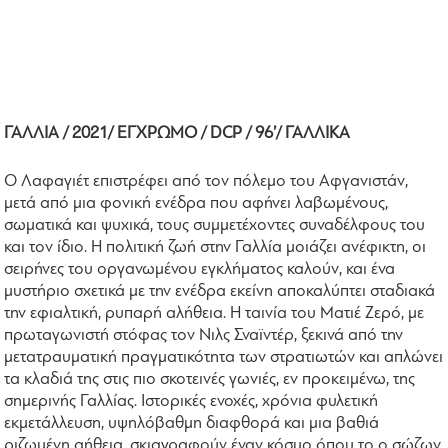
ΓΑΛΛΙΑ /
2021/ ΕΓΧΡΩΜΟ /
DCP /
96’/ ΓΑΛΛΙΚΑ
Ο Λαφαγιέτ επιστρέφει από τον πόλεμο του Αφγανιστάν,
μετά από μια φονική ενέδρα που αφήνει λαβωμένους,
σωματικά και ψυχικά, τους συμμετέχοντες συναδέλφους του
και τον ίδιο. Η πολιτική ζωή στην Γαλλία μοιάζει ανέφικτη, οι
σειρήνες του οργανωμένου εγκλήματος καλούν, και ένα
μυστήριο σχετικά με την ενέδρα εκείνη αποκαλύπτει σταδιακά
την εφιαλτική, ρυπαρή αλήθεια. Η ταινία του Ματιέ Ζερό, με
πρωταγωνιστή στόφας τον Νιλς Σναϊντέρ, ξεκινά από την
μετατραυματική πραγματικότητα των στρατιωτών και απλώνει
τα κλαδιά της στις πιο σκοτεινές γωνιές, εν προκειμένω, της
σημερινής Γαλλίας. Ιστορικές ενοχές, χρόνια φυλετική
εκμετάλλευση, υψηλόβαθμη διαφθορά και μια βαθιά
ριζωμένη αήθεια, σκιαγραφούν έναν κόσμο όπου το ο σώζων