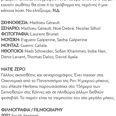
εαυτόν σωθήτω θα είναι ή το τράβηγμα της περόνης ή μια
κάποια λύση. Να ελπίζουμε;
Η.Δ.
ΣΚΗΝΟΘΕΣΙΑ:
Mathieu Gérault
ΣΕΝΑΡΙΟ:
Mathieu Gérault, Noé Debré, Nicolas Silhol
ΦΩΤΟΓΡΑΦΙΑ:
Laurent Brunet
ΜΟΥΣΙΚΗ:
Evgueni Galperine, Sacha Galperine
ΜΟΝΤΑΖ:
Guerric Catala
ΗΘΟΠΟΙΟΙ:
Niels Schneider, Sofian Khammes, India Hair,
Denis Lavant, Thomas Daloz, David Ayala
ΜΑΤΙΕ ΖΕΡΟ
Γάλλος σκηνοθέτης και σεναριογράφος. Έχει master στα
Οικονομικά από το Πανεπιστήμιο της Ρεν. Η μικρού μήκους
του «Haute Herbes» παρουσιάστηκε στο 15ήμερο των
Σκηνοθετών στις Κάννες και σε πληθώρα άλλων διεθνών
φεστιβάλ. Το παρόν είναι το ντεμπούτο του στο μεγάλο μήκος.
ΦΙΛΜΟΓΡΑΦΙΑ / FILMOGRAPHY
2021
South Sentinel